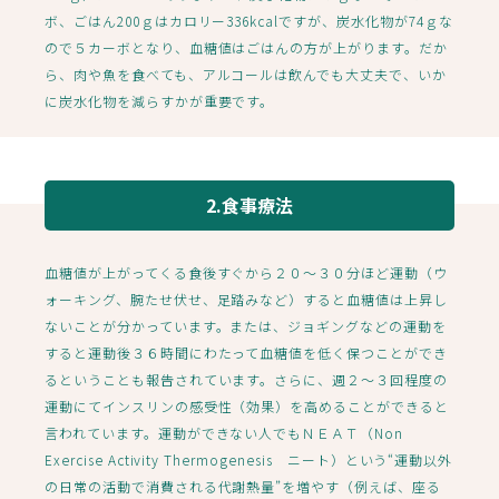
ボ、ごはん200ｇはカロリー336kcalですが、炭水化物が74ｇな
ので５カーボとなり、血糖値はごはんの方が上がります。だか
ら、肉や魚を食べても、アルコールは飲んでも大丈夫で、いか
に炭水化物を減らすかが重要です。
2.食事療法
血糖値が上がってくる食後すぐから２０～３０分ほど運動（ウ
ォーキング、腕たせ伏せ、足踏みなど）すると血糖値は上昇し
ないことが分かっています。または、ジョギングなどの運動を
すると運動後３６時間にわたって血糖値を低く保つことができ
るということも報告されています。さらに、週２～３回程度の
運動にてインスリンの感受性（効果）を高めることができると
言われています。運動ができない人でもＮＥＡＴ（Non
Exercise Activity Thermogenesis ニート）という“運動以外
の日常の活動で消費される代謝熱量”を増やす（例えば、座る