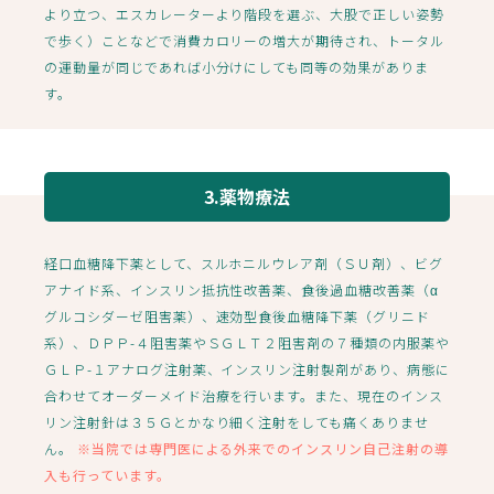
より立つ、エスカレーターより階段を選ぶ、大股で正しい姿勢
で歩く）ことなどで消費カロリーの増大が期待され、トータル
の運動量が同じであれば小分けにしても同等の効果がありま
す。
3.薬物療法
経口血糖降下薬として、スルホニルウレア剤（ＳＵ剤）、ビグ
アナイド系、インスリン抵抗性改善薬、食後過血糖改善薬（α
グルコシダーゼ阻害薬）、速効型食後血糖降下薬（グリニド
系）、ＤＰＰ-４阻害薬やＳＧＬＴ２阻害剤の７種類の内服薬や
ＧＬＰ-１アナログ注射薬、インスリン注射製剤があり、病態に
合わせてオーダーメイド治療を行います。また、現在のインス
リン注射針は３５Ｇとかなり細く注射をしても痛くありませ
ん。
※当院では専門医による外来でのインスリン自己注射の導
入も行っています。