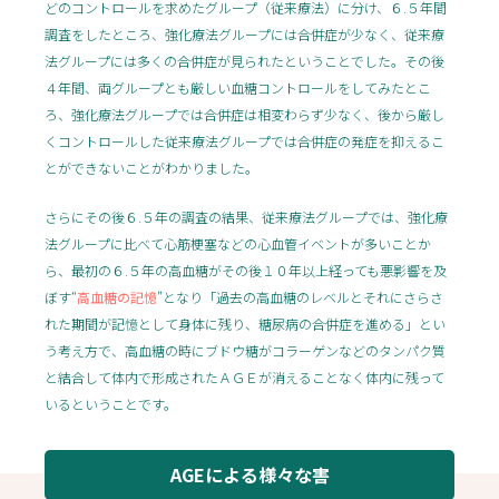
どのコントロールを求めたグループ（従来療法）に分け、６.５年間
調査をしたところ、強化療法グループには合併症が少なく、従来療
法グループには多くの合併症が見られたということでした。その後
４年間、両グループとも厳しい血糖コントロールをしてみたとこ
ろ、強化療法グループでは合併症は相変わらず少なく、後から厳し
くコントロールした従来療法グループでは合併症の発症を抑えるこ
とができないことがわかりました。
さらにその後６.５年の調査の結果、従来療法グループでは、強化療
法グループに比べて心筋梗塞などの心血管イベントが多いことか
ら、最初の６.５年の高血糖がその後１０年以上経っても悪影響を及
ぼす“
高血糖の記憶
”となり「過去の高血糖のレベルとそれにさらさ
れた期間が記憶として身体に残り、糖尿病の合併症を進める」とい
う考え方で、高血糖の時にブドウ糖がコラーゲンなどのタンパク質
と結合して体内で形成されたＡＧＥが消えることなく体内に残って
いるということです。
AGEによる様々な害