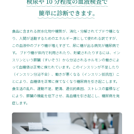
食品に含まれる炭水化物や糖質が、消化・分解されてブドウ糖とな
り、人間が活動するためのエネルギー源として使われる訳ですが、
この血液中のブドウ糖が増えすぎて、尿に糖が出る病気が糖尿病で
す。 ブドウ糖が体内で利用されたり、貯蔵されたりするには、イン
スリンという膵臓（すいぞう）から分泌されるホルモンの働きによ
って血糖値は正常に保たれています。このインスリンが不足したり
（インスリン分泌不全）、働きが悪くなる（インスリン抵抗性）こ
とにより、血糖値を正常に保てなくなり糖尿病を引き起こします。
食生活の乱れ、運動不足、肥満、遺伝的素因、ストレスの蓄積など
により、膵臓の機能を低下させ、高血糖を引き起こし、糖尿病を発
症します。