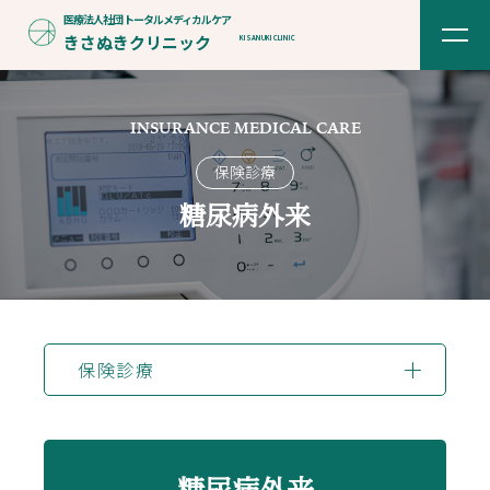
医療法人社団
トータルメディカルケア
きさぬきクリニック
KISANUKI CLINIC
INSURANCE MEDICAL CARE
保険診療
糖尿病外来
保険診療
- 糖尿病外来 -