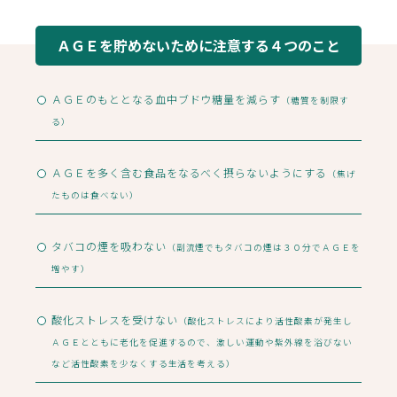
ＡＧＥを貯めないために注意する４つのこと
ＡＧＥのもととなる血中ブドウ糖量を減らす
（糖質を制限す
る）
ＡＧＥを多く含む食品をなるべく摂らないようにする
（焦げ
たものは食べない）
タバコの煙を吸わない
（副流煙でもタバコの煙は３０分でＡＧＥを
増やす）
酸化ストレスを受けない
（酸化ストレスにより活性酸素が発生し
ＡＧＥとともに
老化を促進するので、激しい運動や紫外線を浴びない
など活性酸素を少なくする生活を考える）