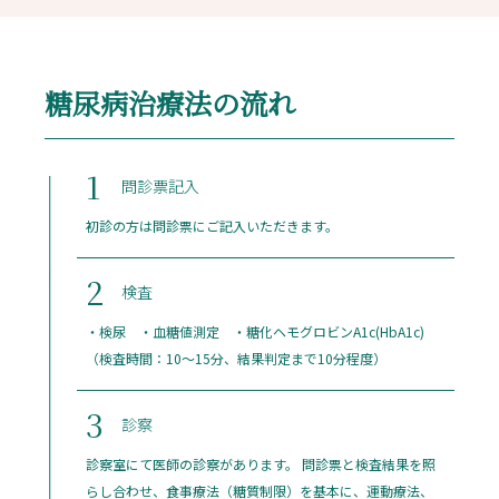
糖尿病治療法の流れ
1
問診票記入
初診の方は問診票にご記入いただきます。
2
検査
・検尿 ・血糖値測定 ・糖化ヘモグロビンA1c(HbA1c)
（検査時間：10〜15分、結果判定まで10分程度）
3
診察
診察室にて医師の診察があります。 問診票と検査結果を照
らし合わせ、食事療法（糖質制限）を基本に、運動療法、