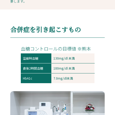
要します。
合併症を引き起こすもの
血糖コントロールの目標値 ※熊本
宣言より
空腹時血糖
130mg/dl 未満
食後2時間血糖
180mg/dl 未満
HbA1c
7.0mg/dl未満