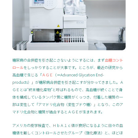
糖尿病の合併症を引き起こさないようにするには、まず
血糖コント
ロール
をしっかりすることが大事です。ところが、最近の研究から
高血糖で生じる「
ＡＧＥ
（＝Advanced Glycation End-
products）」が糖尿病合併症を引き起こすが分かってきました。Ａ
ＧＥとは“終末糖化産物”と呼ばれるもので、高血糖が続くことで身
体を構成しているタンパク質に糖質がくっつき、付着した糖質の一
部は変性して「アマドリ化合物（変性ブドウ糖）」となり、このア
マドリ化合物と糖質が結合するとＡＧＥが生まれます。
アメリカの疫学検査で、ＨｂＡ１ｃ値が良好になるように日々の血
糖値を厳しくコントロールさせたグループ（強化療法）と、ほどほ