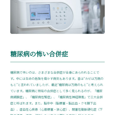
糖尿病の怖い合併症
糖尿病で怖いのは、さまざまな合併症が全身にあらわれることで
す。中には生命の危険を脅かす病気もあります。昔は“カゼは万病の
もと”と言われていましたが、最近“糖尿病は万病のもと”と考えられ
ています。糖尿病に特有の合併症として多く見られるのが、「糖尿
病網膜症」、「糖尿病性腎症」、「糖尿病性神経障害」で三大合併
症と呼ばれます。また、脳卒中（脳梗塞・脳出血・クモ膜下出
血）、虚血性心疾患（心筋梗塞・狭心症）、閉塞性動脈硬化症（下