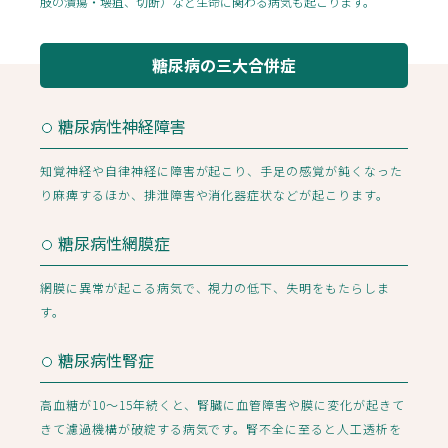
肢の潰瘍・壊疽、切断）など生命に関わる病気も起こります。
糖尿病の三大合併症
糖尿病性神経障害
知覚神経や自律神経に障害が起こり、手足の感覚が鈍くなった
り麻痺するほか、排泄障害や消化器症状などが起こります。
糖尿病性網膜症
網膜に異常が起こる病気で、視力の低下、失明をもたらしま
す。
糖尿病性腎症
高血糖が10〜15年続くと、腎臓に血管障害や膜に変化が起きて
きて濾過機構が破綻する病気です。腎不全に至ると人工透析を