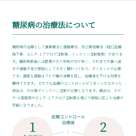
糖尿病の治療法について
糖尿病の治療として食事療法と運動療法、及び薬物療法（経口血糖
降下薬、ＧＬＰ-１アナログ注射薬、インスリン注射製剤）がありま
す。糖尿病患者には肥満や太り気味の方が多く、それまでの食べ過
ぎや運動不足が原因として大きく関わっており、ダイエットが必要
です。適度な運動はブドウ糖の消費を促し、血糖値を下げる効果を
期待できます。 それでも血糖のコントロールがうまくいかなかった
場合は、のみ薬やインスリン注射が必要となります。最近は、ＤＰ
Ｐ-４阻害剤やＧＬＰ-１アナログ注射薬も増えて病態に応じた治療が
可能になりました。