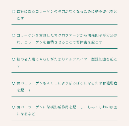
血管にあるコラーゲンの弾力がなくなるために動脈硬化を起
こす
コラーゲンを貪食したマクロファージから増殖因子が分泌さ
れ、
コラーゲンを蓄積させることで腎障害を起こす
脳の老人班にＡＧＥがたまりアルツハイマー型認知症を起こ
す
骨のコラーゲンもＡＧＥによりぼろぼろになるため骨粗鬆症
を起こす
肌のコラーゲンに架橋形成作用を起こし、しみ・しわの原因
になるなど