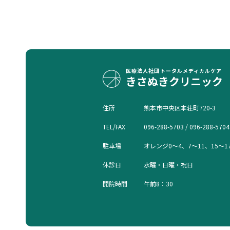
医療法人社団
トータルメディカルケア
きさぬきクリニック
住所
熊本市中央区本荘町720-3
TEL/FAX
096-288-5703 / 096-288-5704
駐車場
オレンジ0〜4、7〜11、15〜1
休診日
水曜・日曜・祝日
開院時間
午前8：30