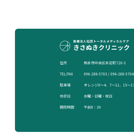
医療法人社団
トータルメディカルケア
きさぬきクリニック
住所
熊本市中央区本荘町720-3
TEL/FAX
096-288-5703 / 096-288-5704
駐車場
オレンジ0〜4、7〜11、15〜1
休診日
水曜・日曜・祝日
開院時間
午前8：30